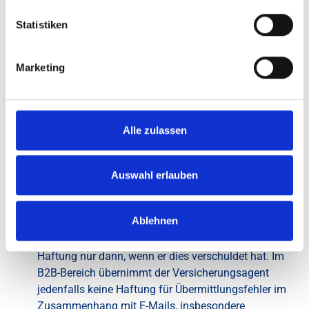
Schriftverkehr
Statistiken
Als Zustelladresse des Kunden gilt die dem
Versicherungsagenten zuletzt bekannt gegebene
Marketing
Adresse. Wird die Mitteilung über eine
Adressänderung unterlassen, so gelten
Informationen auch dann als zugegangen, falls sie
an die zuletzt bekanntgegebene Adresse übermittelt
Alle zulassen
werden.
Der Kunde nimmt zur Kenntnis, dass aufgrund
vereinzelt auftretender, technisch unvermeidbarer
Auswahl erlauben
Fehler die Übermittlung von E-Mails unter
Umständen dazu führen kann, dass Daten verloren
Ablehnen
gehen, verfälscht oder bekannt werden. Für diese
Folgen übernimmt der Versicherungsagent eine
Haftung nur dann, wenn er dies verschuldet hat. Im
B2B-Bereich übernimmt der Versicherungsagent
jedenfalls keine Haftung für Übermittlungsfehler im
Zusammenhang mit E-Mails, insbesondere