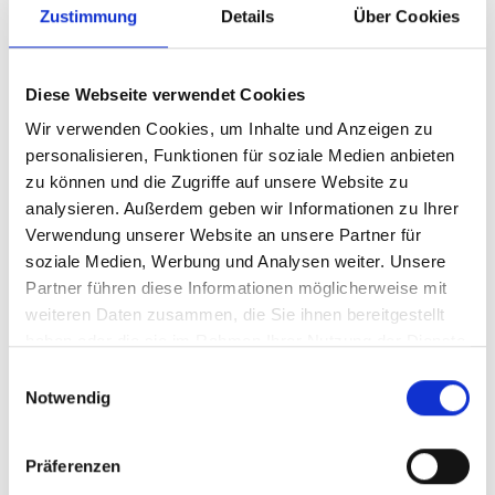
Kunden trifft weiters die Obliegenheit, alles
Zustimmung
Details
Über Cookies
Erforderliche zu tun bzw. zu unterlassen, wodurch
die Abwicklung der relevanten
Versicherungsangelegenheit be-/verhindert werden
Diese Webseite verwendet Cookies
könnte.
Wir verwenden Cookies, um Inhalte und Anzeigen zu
Lebensversicherungen und sonstige
personalisieren, Funktionen für soziale Medien anbieten
Dienstleistungen in Zusammenhang mit einem
zu können und die Zugriffe auf unsere Website zu
Anlagezweck können nur vermittelt bzw. nur dann in
analysieren. Außerdem geben wir Informationen zu Ihrer
Anspruch genommen werden, wenn der Kunde sich
Verwendung unserer Website an unsere Partner für
durch Vorlage eines gültigen Ausweisdokumentes
soziale Medien, Werbung und Analysen weiter. Unsere
identifiziert.
Partner führen diese Informationen möglicherweise mit
Verstöße des Kunden gegen die Bestimmungen
weiteren Daten zusammen, die Sie ihnen bereitgestellt
dieser AGB können zur Kündigung der
haben oder die sie im Rahmen Ihrer Nutzung der Dienste
Zusammenarbeit und Sperrung des Zugangs zur
gesammelt haben.
Einwilligungsauswahl
wefox App beziehungsweise dem Online
Notwendig
Kundenportal führen.
§ 4 Zustellungen, elektronischer
Präferenzen